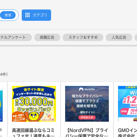
カテゴリ
検索
ジナルアンケート
高額広告
スタッフおすすめ
人気広告
4件）
が
高速回線選ぶならコミ
【NordVPN】プライ
GMOイ
ュファ光！速度もキャ
バシー保護で安全な制
株式会社