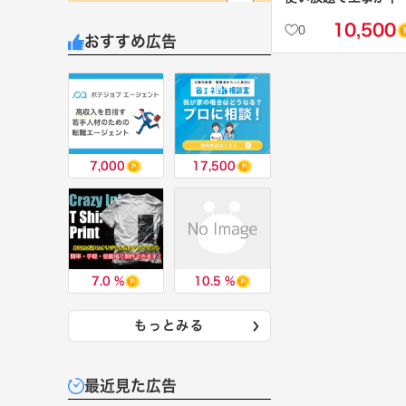
要！
10,500
0
【SoftbankAir】
おすすめ広告
7,000
17,500
7.0 %
10.5 %
もっとみる
最近見た広告