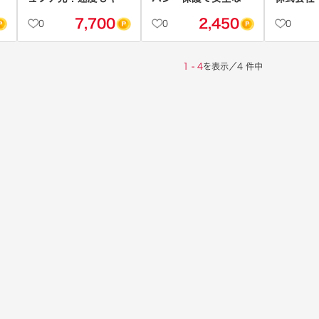
ッシュバックも満足度
限なしネットワーク！
とくBB
7,700
2,450
0
0
0
No1！【コミュファ
光】
1 - 4
を表示／4 件中