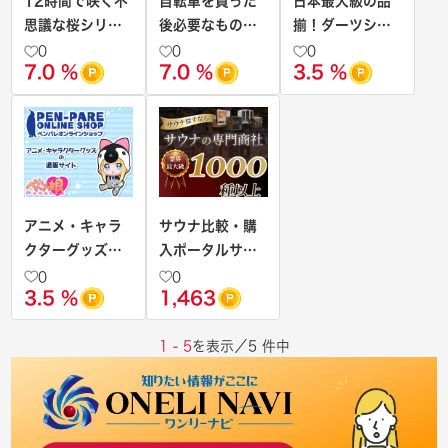
12時間で咲く不
自転車を買った
日本最大級の品
思議な桜シリー
後必要なものは
揃！ダーツショ
ズ【Magic桜】
全て揃うロック
ップ【DARTS
0
0
0
7.0 %
7.0 %
3.5 %
ブロス
HiVe】
アニメ・キャラ
サウナ比較・購
クターグッズの
入ポータルサイ
通販サイト【ペ
ト【サウナの専
0
0
3.5 %
1,463
ンパレオンライ
門商社】
ンショップ】
1 - 5
を表示／5 件中