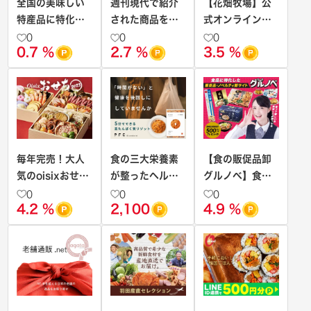
全国の美味しい
週刊現代で紹介
【花畑牧場】公
特産品に特化し
された商品を通
式オンラインシ
たふるさと納税
販【週刊現代の
ョップ
0
0
0
0.7 %
2.7 %
3.5 %
サイト【ふるさ
逸品】
と本舗】
毎年完売！大人
食の三大栄養素
【食の販促品卸
気のoisixおせち
が整ったヘルシ
グルノベ】食品
2024年
ーリゾット |
を中心とした来
0
0
0
4.2 %
2,100
4.9 %
PFC Standard
場景品・ノベル
ティのBtoB卸サ
イト