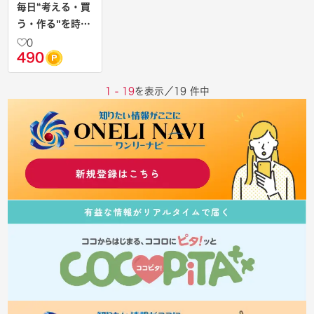
毎日“考える・買
う・作る"を時短
に 【食材宅配
0
490
「ショクブ
ン」】
1 - 19
を表示／19 件中