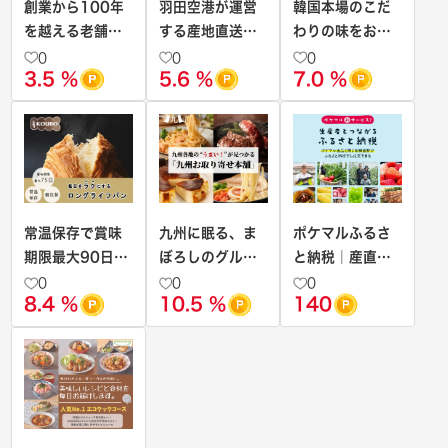
創業から100年
羽田空港が運営
韓国本場のこだ
を越える老舗の
する産地直送通
わりの味をお届
逸品【老舗通
販サイト【羽田
け！【O'Food】
0
0
0
3.5 %
5.6 %
7.0 %
販.net】
産直セレクショ
ン】
常温保存で賞味
九州に眠る、ま
ポケマルふるさ
期限最大90日の
ぼろしのグルメ
と納税｜産直サ
ロングライフパ
産直サイト。全
イトポケットマ
0
0
0
8.4 %
10.5 %
140
ン専門店
品送料無料【九
ルシェが運営す
【KOUBO（コ
州お取り寄せ本
るふるさと納税
ウボ）】
舗】
サイト