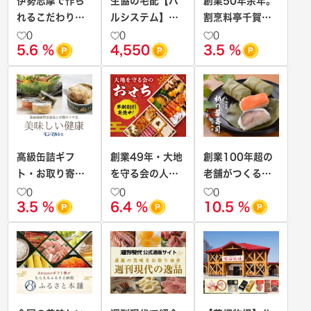
伊勢志摩で作ら
生協の宅配【パ
創業50年余年。
れるこだわりの
ルシステム】新
割烹料亭千賀監
磯揚げ【まる天
規WEB加入募集
修【おせちの千
0
0
0
5.6 %
4,550
3.5 %
グループオンラ
賀屋】おもてな
インショップ】
し参道本店
高級缶詰ギフ
創業49年・大地
創業100年超の
ト・お取り寄せ
を守る会の人気
老舗がつくる奈
専門店「オーシ
No.1おせち
良名産・柿の葉
0
0
0
3.5 %
6.4 %
10.5 %
ャンプリンセ
寿司【ゐざさ‐中
ス」
谷本舗‐】