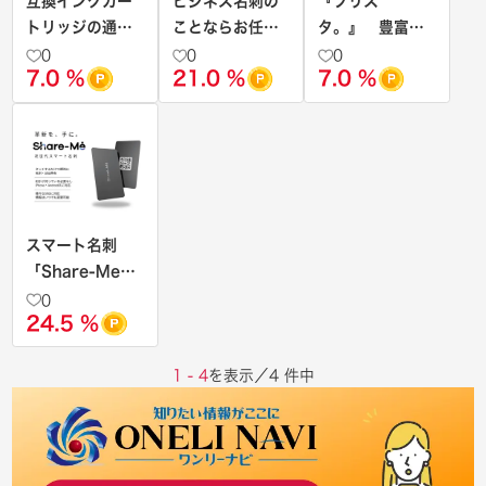
互換インクカー
ビジネス名刺の
『プリス
トリッジの通販
ことならお任
タ。』 豊富な
サイト【インク
せ！【名刺通販
用紙で格安名
0
0
0
7.0 %
21.0 %
7.0 %
革命.com】
ドットコム】
刺 注文
スマート名刺
「Share-Me」
タッチするだけ
0
24.5 %
の、シンプルな
体験を。
1 - 4
を表示／4 件中